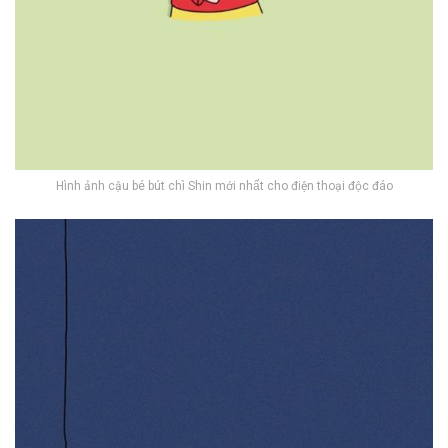
Hình ảnh cậu bé bút chì Shin mới nhất cho điện thoại độc đáo