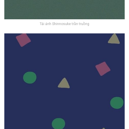
Tải ảnh Shinnosuke trần truồng