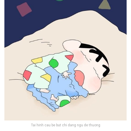
Tai hinh cau be but chi dang ngu de thuong