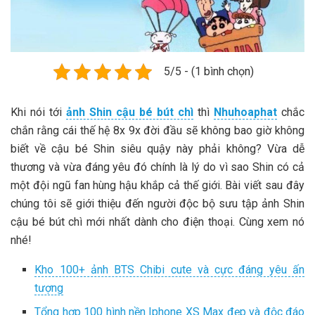
5/5 - (1 bình chọn)
Khi nói tới
ảnh Shin cậu bé bút chì
thì
Nhuhoaphat
chắc
chắn rằng cái thế hệ 8x 9x đời đầu sẽ không bao giờ không
biết về cậu bé Shin siêu quậy này phải không? Vừa dễ
thương và vừa đáng yêu đó chính là lý do vì sao Shin có cả
một đội ngũ fan hùng hậu khắp cả thế giới. Bài viết sau đây
chúng tôi sẽ giới thiệu đến người độc bộ sưu tập ảnh Shin
cậu bé bút chì mới nhất dành cho điện thoại. Cùng xem nó
nhé!
Kho 100+ ảnh BTS Chibi cute và cực đáng yêu ấn
tượng
Tổng hợp 100 hình nền Iphone XS Max đẹp và độc đáo