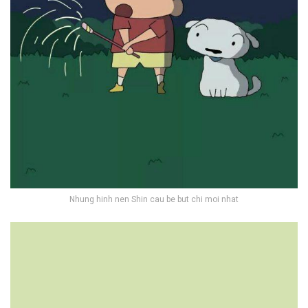
Nhung hinh nen Shin cau be but chi moi nhat