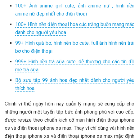
100+ Ảnh anime girl cute, ảnh anime nữ , hình nền
anime nữ đẹp nhất cho điện thoại
100+ Hình nền điện thoại hoa cúc trắng buồn mang mác
dành cho người yêu hoa
99+ Hình quả bơ, hình nền bơ cute, full ảnh hình nền trái
bơ cho điện thoại
999+ Hình nền trà sữa cute, dễ thương cho các tín đồ
mê trà sữa
Bộ sưu tập 99 ảnh hoa đẹp nhất dành cho người yêu
thích hoa
Chính vì thế, ngày hôm nay quản lý mạng sẽ cung cấp cho
những người một tuyển tập bức ảnh phong phú với cao cấp,
được resize theo chuẩn kích cỡ màn hình điện thoại iphone
xs và điện thoại iphone xs max. Thay vì chỉ dùng vài hình nền
điện thoại iphone xs và điện thoại iphone xs max mặc định