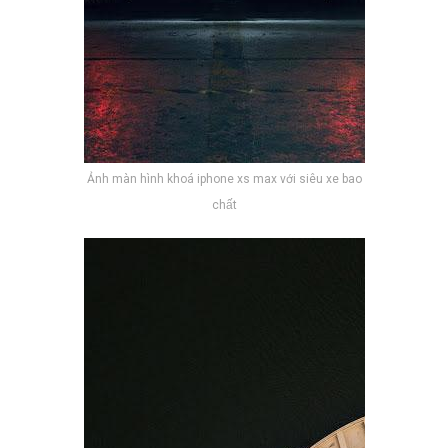
Ảnh màn hình khoá iphone xs max với siêu xe bao
chất