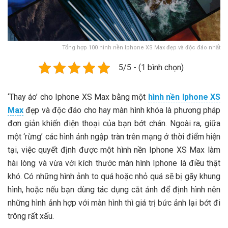
Tổng hợp 100 hình nền Iphone XS Max đẹp và độc đáo nhất
5/5 - (1 bình chọn)
‘Thay áo’ cho Iphone XS Max bằng một
hình nền Iphone XS
Max
đẹp và độc đáo cho hay màn hình khóa là phương pháp
đơn giản khiến điện thoại của bạn bớt chán. Ngoài ra, giữa
một ‘rừng’ các hình ảnh ngập tràn trên mạng ở thời điểm hiện
tại, việc quyết định được một hình nền Iphone XS Max làm
hài lòng và vừa với kích thước màn hình Iphone là điều thật
khó. Có những hình ảnh to quá hoặc nhỏ quá sẽ bị gãy khung
hình, hoặc nếu bạn dùng tác dụng cắt ảnh để định hình nên
những hình ảnh hợp với màn hình thì giá trị bức ảnh lại bớt đi
trông rất xấu.