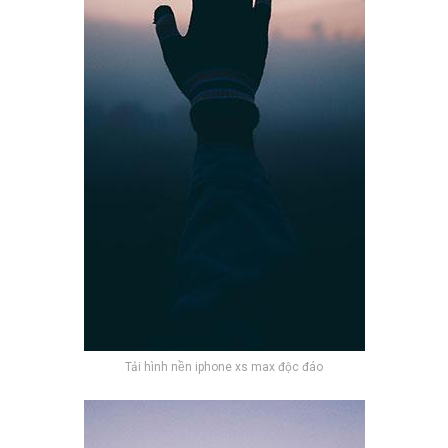
Tải hình nền iphone xs max độc đáo