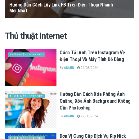
Hướng Dẫn Cách Lấy Link FB Trên Điện Thoại Nhanh
Mới Nhất
22/03/2024
Thủ thuật Internet
Cách Tải Ảnh Trên Instagram Về
THỦ THUẬT INTERNET
Điện Thoại Và Máy Tính Dễ Dàng
BY
ADMIN
22/03/2024
Hướng Dẫn Cách Xóa Phông Ảnh
THỦ THUẬT INTERNET
Online, Xóa Ảnh Background Không
Cần Photoshop
BY
ADMIN
22/03/2024
Đơn Vị Cung Cấp Dịch Vụ Rip Nick
THỦ THUẬT INTERNET