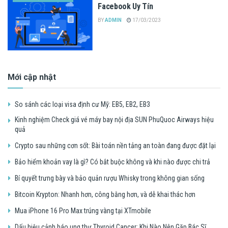
Facebook Uy Tín
BY
ADMIN
17/03/2023
Mới cập nhật
So sánh các loại visa định cư Mỹ: EB5, EB2, EB3
Kinh nghiệm Check giá vé máy bay nội địa SUN PhuQuoc Airways hiệu
quả
Crypto sau những cơn sốt: Bài toán nền tảng an toàn đang được đặt lại
Bảo hiểm khoản vay là gì? Có bắt buộc không và khi nào được chi trả
Bí quyết trưng bày và bảo quản rượu Whisky trong không gian sống
Bitcoin Krypton: Nhanh hơn, công bằng hơn, và dễ khai thác hơn
Mua iPhone 16 Pro Max trúng vàng tại XTmobile
Dấu hiệu cảnh báo ung thư Thyroid Cancer: Khi Nào Nên Gặp Bác Sĩ