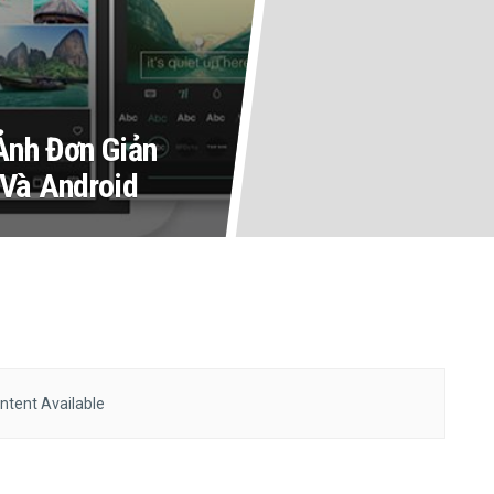
Ảnh Đơn Giản
 Và Android
ntent Available