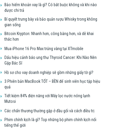
Bảo hiểm khoản vay là gì? Có bắt buộc không và khi nào
được chi trả
Bí quyết trưng bày và bảo quản rượu Whisky trong không
gian sống
Bitcoin Krypton: Nhanh hơn, công bằng hơn, và dễ khai
thác hơn
Mua iPhone 16 Pro Max trúng vàng tại XTmobile
Dấu hiệu cảnh báo ung thư Thyroid Cancer: Khi Nào Nên
Gặp Bác Sĩ
Hồ sơ cho vay doanh nghiệp sẽ gồm những giấy tờ gì?
3 Phiên bản MacBook TỐT – BỀN để sinh viên học tập hiệu
quả
Tiết kiệm 84% điện năng với Máy lọc nước nóng lạnh
Mutosi
Các chấn thương thường gặp ở đầu gối và cách điều trị
Phim chính kịch là gì? Top những bộ phim chính kịch nổi
tiếng thế giới