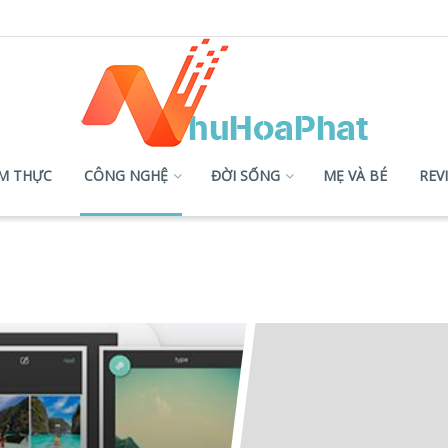
M THỰC
CÔNG NGHỆ
ĐỜI SỐNG
MẸ VÀ BÉ
REV