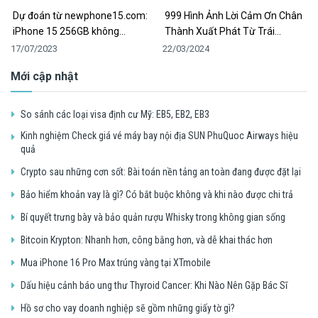
Dự đoán từ newphone15.com:
999 Hình Ảnh Lời Cảm Ơn Chân
iPhone 15 256GB không…
Thành Xuất Phát Từ Trái…
17/07/2023
22/03/2024
Mới cập nhật
So sánh các loại visa định cư Mỹ: EB5, EB2, EB3
Kinh nghiệm Check giá vé máy bay nội địa SUN PhuQuoc Airways hiệu
quả
Crypto sau những cơn sốt: Bài toán nền tảng an toàn đang được đặt lại
Bảo hiểm khoản vay là gì? Có bắt buộc không và khi nào được chi trả
Bí quyết trưng bày và bảo quản rượu Whisky trong không gian sống
Bitcoin Krypton: Nhanh hơn, công bằng hơn, và dễ khai thác hơn
Mua iPhone 16 Pro Max trúng vàng tại XTmobile
Dấu hiệu cảnh báo ung thư Thyroid Cancer: Khi Nào Nên Gặp Bác Sĩ
Hồ sơ cho vay doanh nghiệp sẽ gồm những giấy tờ gì?