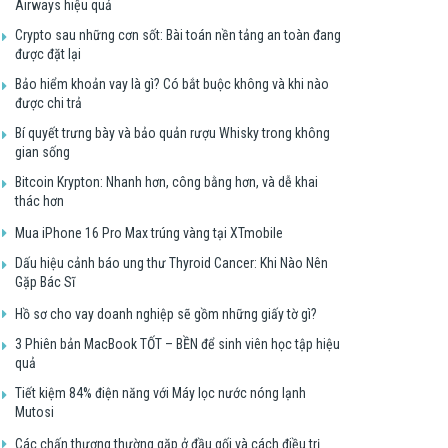
Airways hiệu quả
Crypto sau những cơn sốt: Bài toán nền tảng an toàn đang
được đặt lại
Bảo hiểm khoản vay là gì? Có bắt buộc không và khi nào
được chi trả
Bí quyết trưng bày và bảo quản rượu Whisky trong không
gian sống
Bitcoin Krypton: Nhanh hơn, công bằng hơn, và dễ khai
thác hơn
Mua iPhone 16 Pro Max trúng vàng tại XTmobile
Dấu hiệu cảnh báo ung thư Thyroid Cancer: Khi Nào Nên
Gặp Bác Sĩ
Hồ sơ cho vay doanh nghiệp sẽ gồm những giấy tờ gì?
3 Phiên bản MacBook TỐT – BỀN để sinh viên học tập hiệu
quả
Tiết kiệm 84% điện năng với Máy lọc nước nóng lạnh
Mutosi
Các chấn thương thường gặp ở đầu gối và cách điều trị