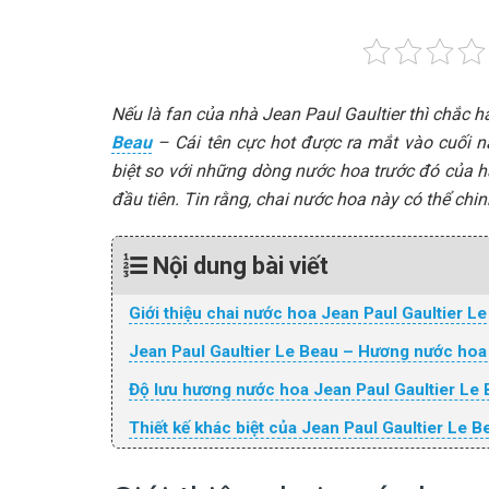
Nếu là fan của nhà Jean Paul Gaultier thì chắc 
Beau
– Cái tên cực hot được ra mắt vào cuối 
biệt so với những dòng nước hoa trước đó của hã
đầu tiên. Tin rằng, chai nước hoa này có thể ch
Nội dung bài viết
Giới thiệu chai nước hoa Jean Paul Gaultier L
Jean Paul Gaultier Le Beau – Hương nước hoa 
Độ lưu hương nước hoa Jean Paul Gaultier Le
Thiết kế khác biệt của Jean Paul Gaultier Le B