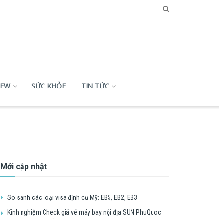
IEW
SỨC KHỎE
TIN TỨC
Mới cập nhật
So sánh các loại visa định cư Mỹ: EB5, EB2, EB3
Kinh nghiệm Check giá vé máy bay nội địa SUN PhuQuoc