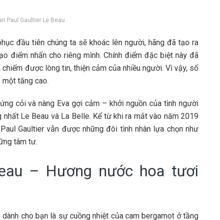
ean Paul Gaultier Le Beau
phục đầu tiên chúng ta sẽ khoác lên người, hãng đã tạo ra
ạo điểm nhấn cho riêng mình. Chính điểm đặc biệt này đã
 chiếm được lòng tin, thiện cảm của nhiều người. Vì vậy, số
 một tăng cao.
ng cỏi và nàng Eva gợi cảm – khởi nguồn của tình người
nhất Le Beau và La Belle. Kể từ khi ra mắt vào năm 2019
Paul Gaultier vẫn được những đôi tình nhân lựa chọn như
ững tâm tư.
Beau – Hương nước hoa tươi
ên dành cho bạn là sự cuồng nhiệt của cam bergamot ở tầng