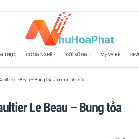
M THỰC
CÔNG NGHỆ
ĐỜI SỐNG
MẸ VÀ BÉ
REV
aultier Le Beau – Bung tỏa và cực nịnh mũi
ultier Le Beau – Bung tỏa