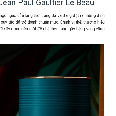
 Jean Paul Gaultier Le Beau
ngổ ngáo của làng thời trang đã và đang đặt ra những định
 quy tắc đã trở thành chuẩn mực. Chính vì thế, thương hiệu
để xây dựng nên một đế chế thời trang gây tiếng vang cũng