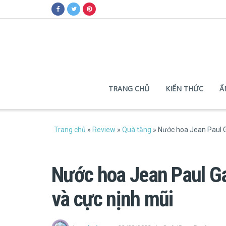
TRANG CHỦ
KIẾN THỨC
Ẩ
Trang chủ
»
Review
»
Quà tặng
»
Nước hoa Jean Paul G
Nước hoa Jean Paul Ga
và cực nịnh mũi