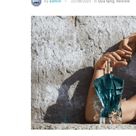
by
admin
22/08/2023
in
Quà tặng
,
Review