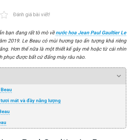
Đánh giá bài viết!
hẳn bạn đang rất tò mò về
nước hoa Jean Paul Gaultier Le
năm 2019. Le Beau có mùi hương tạo ấn tượng khá riêng
ng. Hơn thế nữa là một thiết kế gây mê hoặc từ cái nhìn
inh phục được bất cứ đấng mày râu nào.
e Beau
tươi mát và đầy năng lượng
 Beau
eau