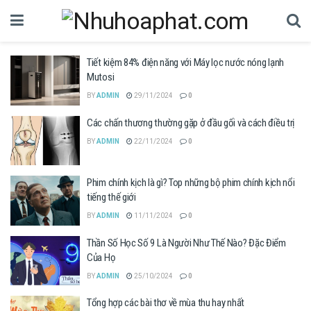
Tiết kiệm 84% điện năng với Máy lọc nước nóng lạnh
Mutosi
BY
ADMIN
29/11/2024
0
Các chấn thương thường gặp ở đầu gối và cách điều trị
BY
ADMIN
22/11/2024
0
Phim chính kịch là gì? Top những bộ phim chính kịch nổi
tiếng thế giới
BY
ADMIN
11/11/2024
0
Thần Số Học Số 9 Là Người Như Thế Nào? Đặc Điểm
Của Họ
BY
ADMIN
25/10/2024
0
Tổng hợp các bài thơ về mùa thu hay nhất