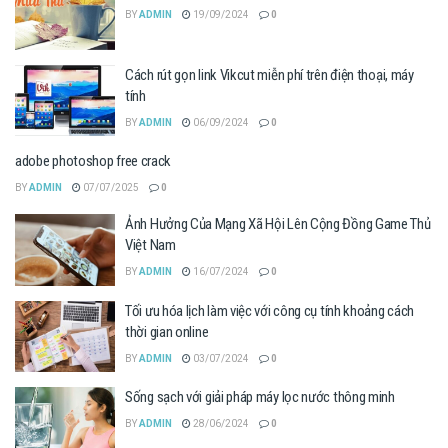
BY
ADMIN
19/09/2024
0
Cách rút gọn link Vikcut miễn phí trên điện thoại, máy
tính
BY
ADMIN
06/09/2024
0
adobe photoshop free crack
BY
ADMIN
07/07/2025
0
Ảnh Hưởng Của Mạng Xã Hội Lên Cộng Đồng Game Thủ
Việt Nam
BY
ADMIN
16/07/2024
0
Tối ưu hóa lịch làm việc với công cụ tính khoảng cách
thời gian online
BY
ADMIN
03/07/2024
0
Sống sạch với giải pháp máy lọc nước thông minh
BY
ADMIN
28/06/2024
0